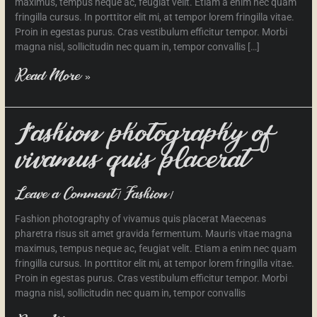
maximus, tempus neque ac, feugiat velit. Etiam a enim nec quam
fringilla cursus. In porttitor elit mi, at tempor lorem fringilla vitae.
Proin in egestas purus. Cras vestibulum efficitur tempor. Morbi
magna nisl, sollicitudin nec quam in, tempor convallis […]
Read More »
Fashion
Fashion photography of
photography
vivamus quis placerat
of
vivamus
quis
/
/
Leave a Comment
Fashion
placerat
Fashion photography of vivamus quis placerat Maecenas
pharetra risus sit amet gravida fermentum. Mauris vitae magna
maximus, tempus neque ac, feugiat velit. Etiam a enim nec quam
fringilla cursus. In porttitor elit mi, at tempor lorem fringilla vitae.
Proin in egestas purus. Cras vestibulum efficitur tempor. Morbi
magna nisl, sollicitudin nec quam in, tempor convallis